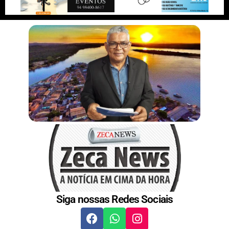
n
s
t
Siga nossas Redes Sociais