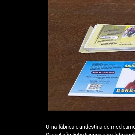
Uma fábrica clandestina de medicament
O local não tinha licença para fabricaç