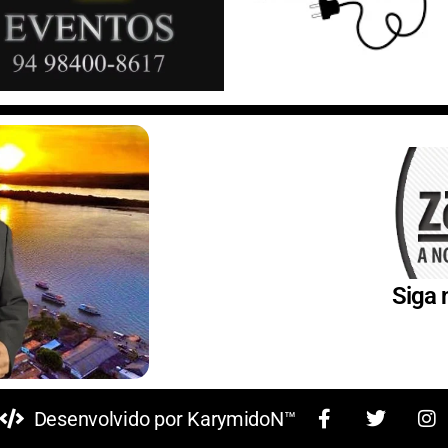
Siga 
Desenvolvido por KarymidoN™