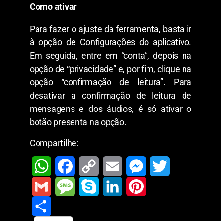
Como ativar
Para fazer o ajuste da ferramenta, basta ir
à opção de Configurações do aplicativo.
Em seguida, entre em “conta”, depois na
opção de “privacidade” e, por fim, clique na
opção “confirmação de leitura”. Para
desativar a confirmação de leitura de
mensagens e dos áudios, é só ativar o
botão presenta na opção.
Compartilhe:
W
F
C
E
M
T
h
a
o
m
e
w
G
M
S
L
P