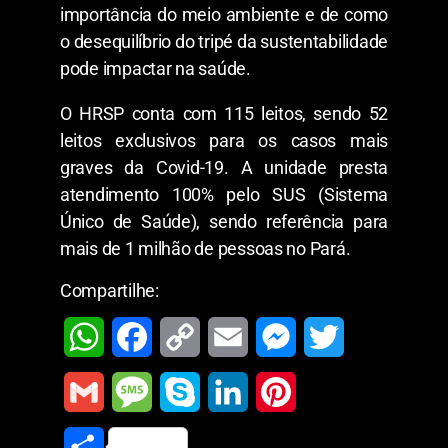
importância do meio ambiente e de como
o desequilíbrio do tripé da sustentabilidade
pode impactar na saúde.
O HRSP conta com 115 leitos, sendo 52
leitos exclusivos para os casos mais
graves da Covid-19. A unidade presta
atendimento 100% pelo SUS (Sistema
Único de Saúde), sendo referência para
mais de 1 milhão de pessoas no Pará.
Compartilhe:
W
F
C
E
M
T
h
a
o
m
e
w
G
M
S
L
P
a
c
p
a
s
i
m
e
k
i
i
S