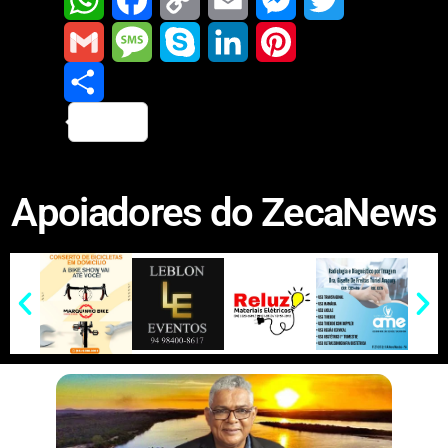
W
F
C
E
M
T
h
a
o
m
e
w
G
M
S
L
P
a
c
p
a
s
i
m
S
e
k
i
i
t
e
y
i
s
t
a
h
s
y
n
n
Apoiadores do ZecaNews
s
b
L
l
e
t
i
a
s
p
k
t
A
o
i
n
e
l
r
a
e
e
e
p
o
n
g
r
e
g
d
r
p
k
k
e
e
I
e
r
n
s
t