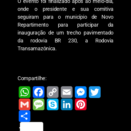
O evento foi finalizado após ao meio-dia,
onde o presidente e sua comitiva
seguiram para o município de Novo
Repartimento para participar da
inauguração de um trecho pavimentado
da rodovia BR 230, a Rodovia
Transamazônica.
Compartilhe:
W
F
C
E
M
T
h
a
o
m
e
w
G
M
S
L
P
a
c
p
a
s
i
m
S
e
k
i
i