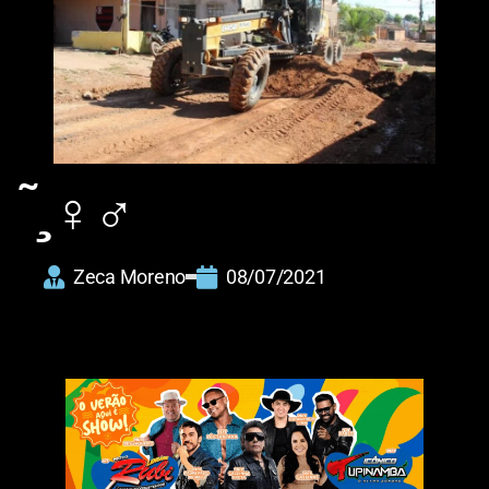
̧̃ ‍♀️‍♂️
Zeca Moreno
08/07/2021