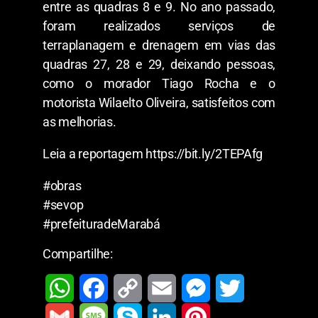
entre as quadras 8 e 9. No ano passado,
foram realizados serviços de
terraplanagem e drenagem em vias das
quadras 27, 28 e 29, deixando pessoas,
como o morador Tiago Rocha e o
motorista Wilaelto Oliveira, satisfeitos com
as melhorias.
Leia a reportagem https://bit.ly/2TEPAfg
#obras
#sevop
#prefeituradeMarabá
Compartilhe:
W
F
C
E
M
T