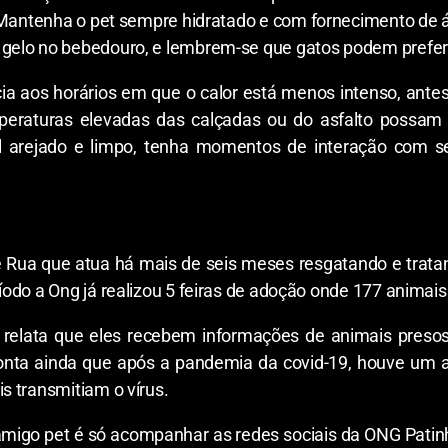
 Mantenha o pet sempre hidratado e com fornecimento de á
elo no bebedouro, e lembrem-se que gatos podem preferir
ia aos horários em que o calor está menos intenso, ant
peraturas elevadas das calçadas ou do asfalto possam 
arejado e limpo, tenha momentos de interação com seu 
 Rua que atua há mais de seis meses resgatando e trata
odo a Ong já realizou 5 feiras de adoção onde 177 animais
 relata que eles recebem informações de animais preso
a conta ainda que após a pandemia da covid-19, houve um
s transmitiam o vírus.
migo pet é só acompanhar as redes sociais da ONG Patinh