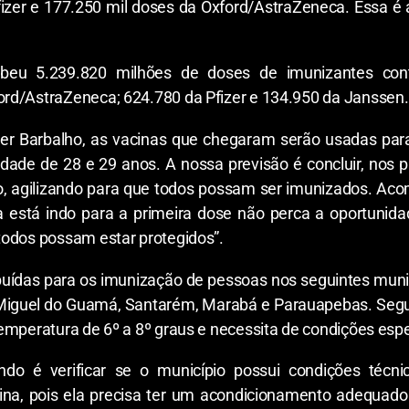
fizer e 177.250 mil doses da Oxford/AstraZeneca. Essa é 
beu 5.239.820 milhões de doses de imunizantes con
rd/AstraZeneca; 624.780 da Pfizer e 134.950 da Janssen.
r Barbalho, as vacinas que chegaram serão usadas para
idade de 28 e 29 anos. A nossa previsão é concluir, nos 
, agilizando para que todos possam ser imunizados. Aco
 está indo para a primeira dose não perca a oportunidade
todos possam estar protegidos”.
ibuídas para os imunização de pessoas nos seguintes muni
Miguel do Guamá, Santarém, Marabá e Parauapebas. Segu
emperatura de 6º a 8º graus e necessita de condições espec
ndo é verificar se o município possui condições técni
ina, pois ela precisa ter um acondicionamento adequado