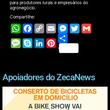
para produtores rurais e empresários do
agronegócio.
Compartilhe:
W
F
C
E
M
T
G
h
a
o
m
e
S
w
m
M
S
L
P
a
c
p
a
s
h
i
a
e
k
i
i
t
e
y
i
s
a
t
i
s
y
n
n
Apoiadores do ZecaNews
s
b
L
l
e
r
t
l
s
p
k
t
A
o
i
n
e
e
a
e
e
e
p
o
n
g
r
g
d
r
p
k
k
e