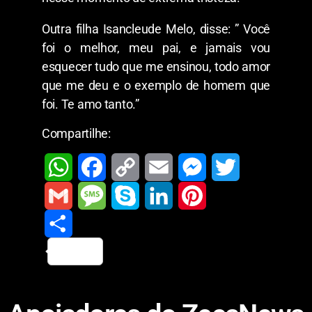
Outra filha Isancleude Melo, disse: ” Você
foi o melhor, meu pai, e jamais vou
esquecer tudo que me ensinou, todo amor
que me deu e o exemplo de homem que
foi. Te amo tanto.”
Compartilhe:
W
F
C
E
M
T
h
a
o
m
e
w
G
M
S
L
P
a
c
p
a
s
i
m
S
e
k
i
i
t
e
y
i
s
t
a
h
s
y
n
n
s
b
L
l
e
t
i
a
s
p
k
t