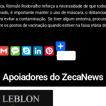
lica, Rômulo Rodovalho reforça a necessidade de que to
nado, é importante manter o uso de máscara, o distanci
a evitar a contaminação. Se tiver algum sintoma, procu
e os postos de vacinação quando estiver na faixa etária d
S
G
M
S
L
P
h
m
e
k
i
i
Apoiadores do ZecaNews
a
a
s
y
n
n
r
s
p
k
t
e
a
e
e
e