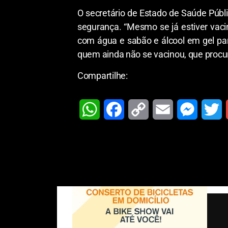
O secretário de Estado de Saúde Púb
segurança. “Mesmo se já estiver vaci
com água e sabão e álcool em gel par
quem ainda não se vacinou, que procur
Compartilhe:
W
F
C
E
M
T
h
a
o
m
e
w
a
c
p
a
s
i
t
e
y
i
s
t
i
s
b
L
l
e
t
l