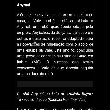
Mineração. “O desenvolvimento é open-
source, totalmente aberto do hardware ao
software, e sua estrutura é modular. Tudo o
que for desenvolvido pode ser usado em
outros robôs e equipamentos, e adaptado
para novas situações ou funcionalidades
usando recursos dentro da própria Vale”.
Anymal
Além de desenvolver equipamentos dentro de
casa, a Vale também está adquirindo o
Anymal, um robô quadrúpede criado pela
empresa Anybotics, da Suíça. Já utilizado em
outras indústrias, o robô foi adaptado para
as operações de mineração com o apoio de
uma equipe da Vale. Este ano foi concluída
uma prova de conceito na usina de Cauê, em
Itabira (MG). O sucesso dos testes