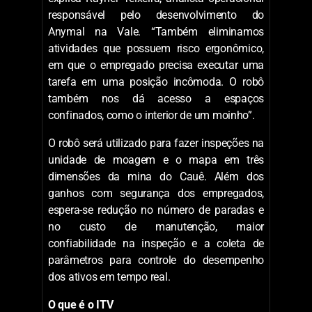
em locais de risco, além de permitir a
inspeção de ativos de forma remota e a
coleta de dados para que se possa tomar
decisões mais efetivas. “Com o robô
eliminamos eliminar riscos pertinentes às
atividades de inspeções, como partes
rotativas de equipamentos, ruído e poeira”,
explica Rayner Teixeira, analista operacional
responsável pelo desenvolvimento do
Anymal na Vale. “Também eliminamos
atividades que possuem risco ergonômico,
em que o empregado precisa executar uma
tarefa em uma posição incômoda. O robô
também nos dá acesso a espaços
confinados, como o interior de um moinho”.
O robô será utilizado para fazer inspeções na
unidade de moagem e o mapa em três
dimensões da mina do Cauê. Além dos