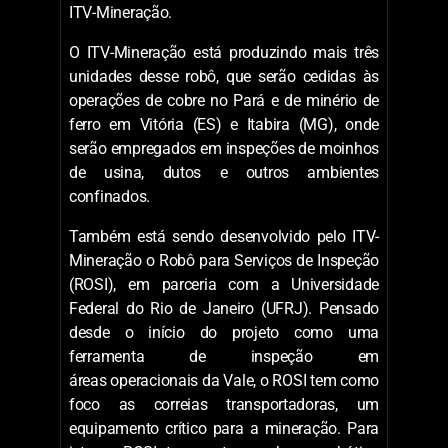
Recentemente, alguns dos módulos de
percepção do robô desenvolvido pelo ITV
foram cedidos à Nasa, a agência espacial
dos Estados Unidos. “Esses módulos estão
sendo validados para seu uso em um desafio
internacional de robótica subterrânea”,
comenta a pesquisadora Maira Saboia, do
ITV-Mineração.
O ITV-Mineração está produzindo mais três
unidades desse robô, que serão cedidas às
operações de cobre no Pará e de minério de
ferro em Vitória (ES) e Itabira (MG), onde
serão empregados em inspeções de moinhos
de usina, dutos e outros ambientes
confinados.
Também está sendo desenvolvido pelo ITV-
Mineração o Robô para Serviços de Inspeção