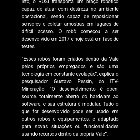
(ROSI), em parceria com a Universidade
Federal do Rio de Janeiro (UFRJ). Pensado
desde o início do projeto como uma
ferramenta de inspeção em
áreas operacionais da Vale, o ROSI tem como
foco as correias transportadoras, um
equipamento crítico para a mineração. Para
isto, o ROSI transporta um braço robótico
capaz de atuar com destreza no ambiente
operacional, sendo capaz de reposicionar
sensores e coletar amostras em lugares de
difícil acesso. O robô começou a ser
desenvolvido em 2017 e hoje está em fase de
testes.
“Esses robôs foram criados dentro da Vale
pelos próprios empregados e são uma
tecnologia em constante evolução”, explica o
pesquisador Gustavo Pessin, do ITV-