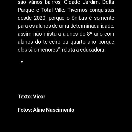
são vários bairros, Cidade Jardim, Delta
o
Parque e Total Ville. Tivemos conquistas
s
,
desde 2020, porque o ônibus é somente
9
a
para os alunos de uma determinada idade,
n
assim não mistura alunos do 8º ano com
o
s
alunos do terceiro ou quarto ano porque
eles são menores”, relata a educadora.
p
r
o
f
e
s
s
Texto: Vicor
o
r
a
Fotos: Aline Nascimento
E
s
l
y