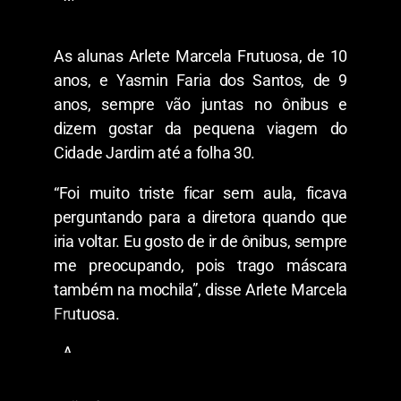
a
o
r
t
l
o
As alunas Arlete Marcela Frutuosa, de 10
o
r
s
i
anos, e Yasmin Faria dos Santos, de 9
s
anos, sempre vão juntas no ônibus e
t
a
dizem gostar da pequena viagem do
d
Cidade Jardim até a folha 30.
e
t
r
“Foi muito triste ficar sem aula, ficava
a
n
perguntando para a diretora quando que
s
iria voltar. Eu gosto de ir de ônibus, sempre
p
o
me preocupando, pois trago máscara
r
também na mochila”, disse Arlete Marcela
t
e
Frutuosa.
e
s
c
A
o
r
l
l
a
e