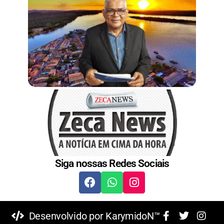
t
i
s
c
a
O
l
i
v
e
i
r
a
Siga nossas Redes Sociais
Desenvolvido por KarymidoN™