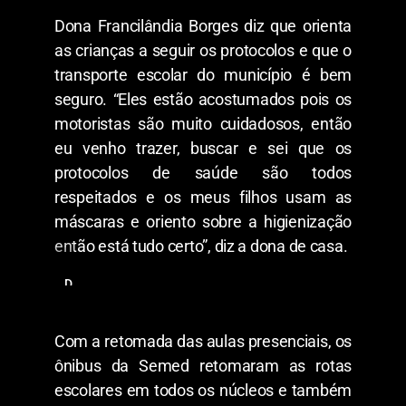
Dona Francilândia Borges diz que orienta
as crianças a seguir os protocolos e que o
transporte escolar do município é bem
seguro. “Eles estão acostumados pois os
motoristas são muito cuidadosos, então
eu venho trazer, buscar e sei que os
protocolos de saúde são todos
respeitados e os meus filhos usam as
máscaras e oriento sobre a higienização
então está tudo certo”, diz a dona de casa.
D
o
n
a
Com a retomada das aulas presenciais, os
F
r
ônibus da Semed retomaram as rotas
a
escolares em todos os núcleos e também
n