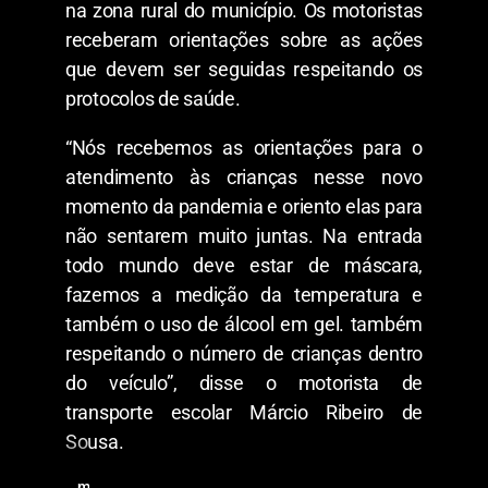
c
na zona rural do município. Os motoristas
i
receberam orientações sobre as ações
l
â
que devem ser seguidas respeitando os
n
d
protocolos de saúde.
i
a
“Nós recebemos as orientações para o
e
o
atendimento às crianças nesse novo
s
momento da pandemia e oriento elas para
f
i
não sentarem muito juntas. Na entrada
l
h
todo mundo deve estar de máscara,
o
fazemos a medição da temperatura e
s
J
também o uso de álcool em gel. também
e
respeitando o número de crianças dentro
a
n
do veículo”, disse o motorista de
e
R
transporte escolar Márcio Ribeiro de
u
Sousa.
a
n
C
m