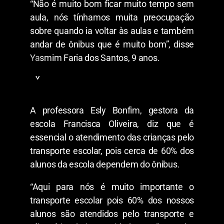
“Não é muito bom ficar muito tempo sem
r
t
,
e
aula, nós tínhamos muita preocupação
M
M
sobre quando ia voltar às aulas e também
á
a
r
r
andar de ônibus que é muito bom”, disse
c
c
i
Yasmim Faria dos Santos, 9 anos.
e
o
l
R
a
Y
i
F
a
b
r
s
e
u
m
i
t
A professora Esly Bonfim, gestora da
i
r
u
m
escola Francisca Oliveira, diz que é
o
o
F
d
s
essencial o atendimento das crianças pelo
a
e
a
r
S
transporte escolar, pois cerca de 60% dos
i
o
alunos da escola dependem do ônibus.
a
u
d
s
o
a
“Aqui para nós é muito importante o
s
S
transporte escolar pois 60% dos nossos
a
alunos são atendidos pelo transporte e
n
t