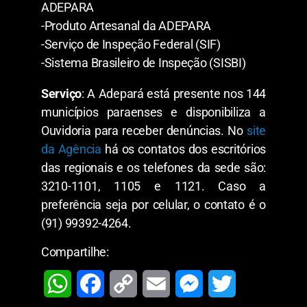
ADEPARA
-Produto Artesanal da ADEPARA
-Serviço de Inspeção Federal (SIF)
-Sistema Brasileiro de Inspeção (SISBI)
Serviço
: A Adepará está presente nos 144
municípios paraenses e disponibiliza a
Ouvidoria para receber denúncias. No
site
da Agência
há os contatos dos escritórios
das regionais e os telefones da sede são:
3210-1101, 1105 e 1121. Caso a
preferência seja por celular, o contato é o
(91) 99392-4264.
Compartilhe:
W
F
C
E
M
T