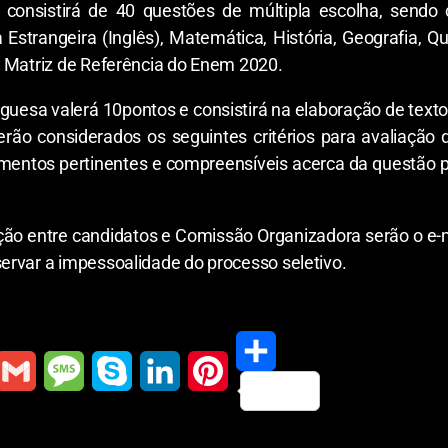
e consistirá de 40 questões de múltipla escolha, send
 Estrangeira (Inglês), Matemática, História, Geografia, Q
a Matriz de Referência do Enem 2020.
guesa valerá 10pontos e consistirá na elaboração de texto
ão considerados os seguintes critérios para avaliação 
mentos pertinentes e compreensíveis acerca da questão pr
ação entre candidatos e Comissão Organizadora serão o e-
ervar a impessoalidade do processo seletivo.
S
G
M
S
L
P
h