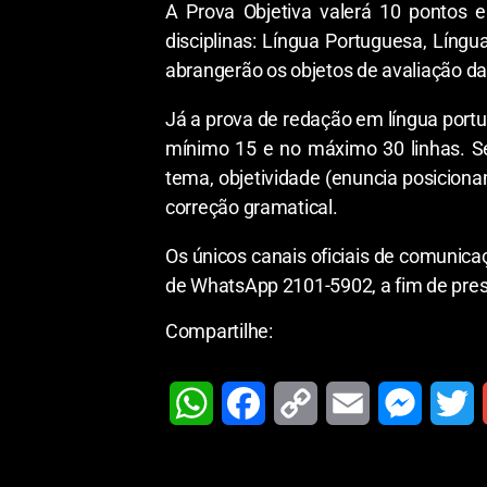
A Prova Objetiva valerá 10 pontos 
disciplinas: Língua Portuguesa, Língua
abrangerão os objetos de avaliação d
Já a prova de redação em língua portu
mínimo 15 e no máximo 30 linhas. Ser
tema, objetividade (enuncia posiciona
correção gramatical.
Os únicos canais oficiais de comunic
de WhatsApp 2101-5902, a fim de pres
Compartilhe:
W
F
C
E
M
T