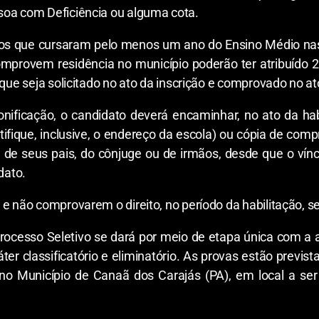
soa com Deficiência ou alguma cota.
s que cursaram pelo menos um ano do Ensino Médio nas 
provem residência no município poderão ter atribuído 2
 que seja solicitado no ato da inscrição e comprovado no at
nificação, o candidato deverá encaminhar, no ato da habi
ifique, inclusive, o endereço da escola) ou cópia de com
e seus pais, do cônjuge ou de irmãos, desde que o ví
dato.
 e não comprovarem o direito, no período da habilitação,
Processo Seletivo se dará por meio de etapa única com a 
r classificatório e eliminatório. As provas estão previs
 no Município de Canaã dos Carajás (PA), em local a ser