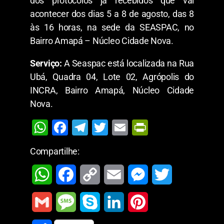
dos protocolos já recebidos que vai
acontecer dos dias 5 a 8 de agosto, das 8
às 16 horas, na sede da SEASPAC, no
Bairro Amapá – Núcleo Cidade Nova.
Serviço:
A Seaspac está localizada na Rua
Ubá, Quadra 04, Lote 02, Agrópolis do
INCRA, Bairro Amapá, Núcleo Cidade
Nova.
W
F
T
T
E
Pr
h
a
el
wi
m
in
Compartilhe:
at
c
e
tt
ai
tF
s
e
gr
er
l
ri
W
F
C
E
M
T
A
b
a
e
h
a
o
m
e
w
G
M
S
L
P
p
o
m
n
a
c
p
a
s
i
p
o
dl
m
e
k
i
i