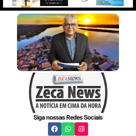
n
s
t
Siga nossas Redes Sociais