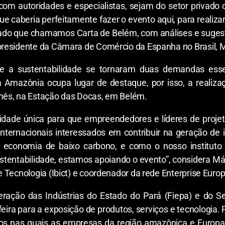
om autoridades e especialistas, sejam do setor privado
e caberia perfeitamente fazer o evento aqui, para realiz
tado que chamamos Carta de Belém, com análises e sugest
presidente da Câmara de Comércio da Espanha no Brasil, 
 a sustentabilidade se tornaram duas demandas esse
 Amazônia ocupa lugar de destaque, por isso, a realiza
mês, na Estação das Docas, em Belém.
dade única para que empreendedores e líderes de proje
internacionais interessados em contribuir na geração de
 economia de baixo carbono, e como o nosso instituto
stentabilidade, estamos apoiando o evento”, considera Má
e Tecnologia (Ibict) e coordenador da rede Enterprise Euro
ração das Indústrias do Estado do Pará (Fiepa) e do Ser
ira para a exposição de produtos, serviços e tecnologia. 
os nas quais as empresas da região amazônica e Europa 