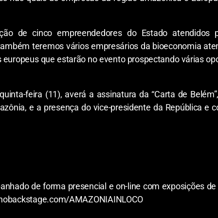
ição de cinco empreendedores do Estado atendidos 
também teremos vários empresários da bioeconomia atend
 europeus que estarão no evento prospectando várias opo
inta-feira (11), averá a assinatura da “Carta de Belém”
zônia, e a presença do vice-presidente da República e 
nhado de forma presencial e on-line com exposições de p
a.zohobackstage.com/AMAZONIAINLOCO