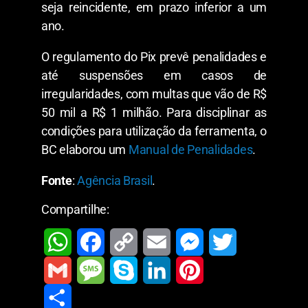
seja reincidente, em prazo inferior a um
ano.
O regulamento do Pix prevê penalidades e
até suspensões em casos de
irregularidades, com multas que vão de R$
50 mil a R$ 1 milhão. Para disciplinar as
condições para utilização da ferramenta, o
BC elaborou um
Manual de Penalidades
.
Fonte
:
Agência Brasil
.
Compartilhe:
W
F
C
E
M
T
h
a
o
m
e
w
G
M
S
L
P