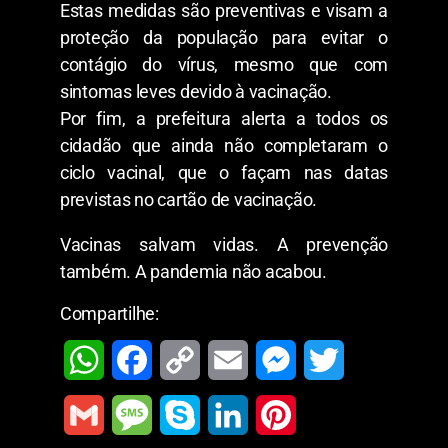
Estas medidas são preventivas e visam a
proteção da população para evitar o
contágio do vírus, mesmo que com
sintomas leves devido à vacinação.
Por fim, a prefeitura alerta a todos os
cidadão que ainda não completaram o
ciclo vacinal, que o façam nas datas
previstas no cartão de vacinação.
Vacinas salvam vidas. A prevenção
também. A pandemia não acabou.
Compartilhe:
W
F
C
E
M
T
h
a
o
m
e
w
G
M
S
L
P
a
c
p
a
s
i