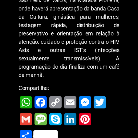
São Félix de Valois, na Marabá Pioneira,
onde haverá apresentação da banda Casa
da Cultura, ginástica para mulheres,
testagem rápida, distribuição de
preservativo e orientação em relação à
atenção, cuidado e proteção contra o HIV,
Aids e outras IST’s (infecções
sexualmente transmissíveis). A
programação do dia finaliza com um café
da manhã.
Compartilhe:
W
F
C
E
M
T
h
a
o
m
e
w
G
M
S
L
P
a
c
p
a
s
i
m
e
k
i
i
S