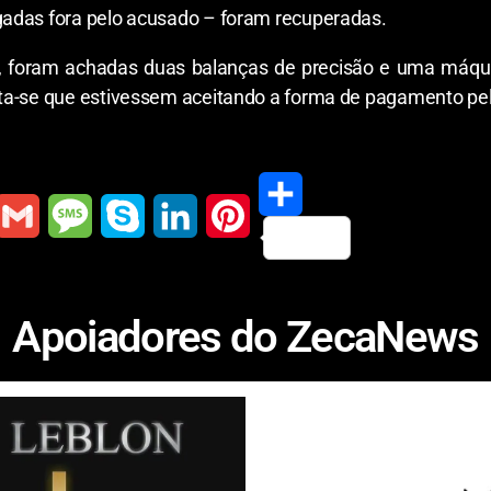
adas fora pelo acusado – foram recuperadas.
 foram achadas duas balanças de precisão e uma máquin
ita-se que estivessem aceitando a forma de pagamento pe
S
G
M
S
L
P
h
m
e
k
i
i
Apoiadores do ZecaNews
a
a
s
y
n
n
r
s
p
k
t
e
a
e
e
e
g
d
r