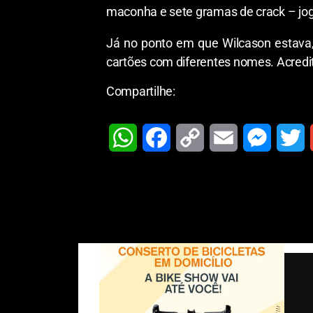
maconha e sete gramas de crack – jog
Já no ponto em que Wilcason estava,
cartões com diferentes nomes. Acred
Compartilhe:
W
F
C
E
M
T
h
a
o
m
e
w
a
c
p
a
s
i
t
e
y
i
s
t
i
s
b
L
l
e
t
l
A
o
i
n
e