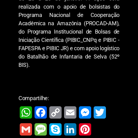
realizada com o apoio de bolsistas do
Programa Nacional de Cooperação
Acadêmica na Amazônia (PROCAD-AM),
do Programa Institucional de Bolsas de
Iniciação Científica (PIBIC_CNPq e PIBIC -
FAPESPA e PIBIC JR) e com apoio logístico
do Batalhão de Infantaria de Selva (52º
BIS).
Compartilhe:
W
F
C
E
M
T
h
a
o
m
e
w
G
M
S
L
P
a
c
p
a
s
i