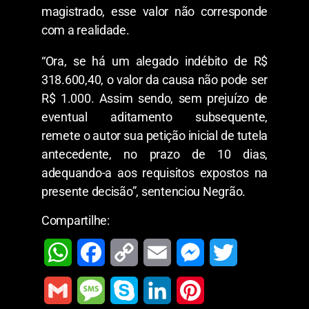
magistrado, esse valor não corresponde
com a realidade.
“Ora, se há um alegado indébito de R$
318.600,40, o valor da causa não pode ser
R$ 1.000. Assim sendo, sem prejuízo de
eventual aditamento subsequente,
remete o autor sua petição inicial de tutela
antecedente, no prazo de 10 dias,
adequando-a aos requisitos expostos na
presente decisão”, sentenciou Negrão.
Compartilhe:
W
F
C
E
M
T
h
a
o
m
e
w
G
M
S
L
P
a
c
p
a
s
i