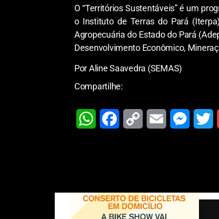
O “Territórios Sustentáveis” é um pr
o Instituto de Terras do Pará (Iterpa
Agropecuária do Estado do Pará (Adep
Desenvolvimento Econômico, Mineraçã
Por Aline Saavedra (SEMAS)
Compartilhe:
W
F
C
E
M
T
h
a
o
m
e
w
a
c
p
a
s
i
t
e
y
i
s
t
i
s
b
L
l
e
t
l