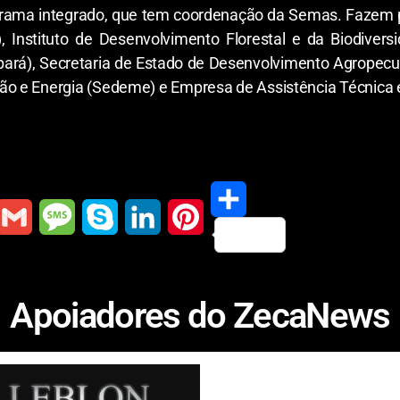
ograma integrado, que tem coordenação da Semas. Fazem 
), Instituto de Desenvolvimento Florestal e da Biodivers
ará), Secretaria de Estado de Desenvolvimento Agropecuá
o e Energia (Sedeme) e Empresa de Assistência Técnica e
S
G
M
S
L
P
h
m
e
k
i
i
Apoiadores do ZecaNews
a
a
s
y
n
n
r
s
p
k
t
e
a
e
e
e