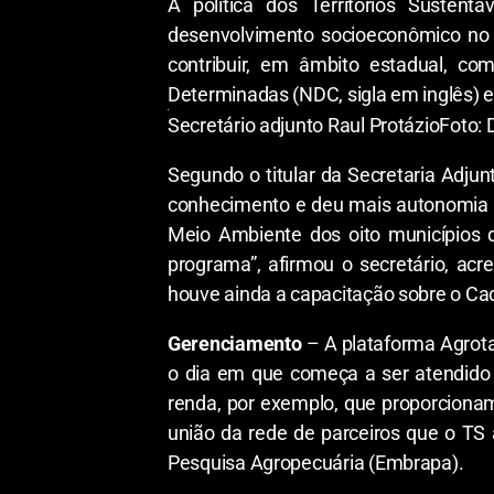
A política dos Territórios Susten
desenvolvimento socioeconômico no Es
contribuir, em âmbito estadual, c
Determinadas (NDC, sigla em inglês) 
Secretário adjunto Raul Protázio
Foto: 
Segundo o titular da Secretaria Adjun
conhecimento e deu mais autonomia aos
Meio Ambiente dos oito municípios
programa”, afirmou o secretário, acr
houve ainda a capacitação sobre o Cad
Gerenciamento
– A plataforma Agrota
o dia em que começa a ser atendido p
renda, por exemplo, que proporciona
união da rede de parceiros que o TS
Pesquisa Agropecuária (Embrapa).