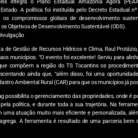
táveis integra o Plano Estadual Amazônia Agora (PEAA
tado. A política foi instituída pelo Decreto Estadual n
om os compromissos globais de desenvolvimento susten
e os Objetivos de Desenvolvimento Sustentável (ODS).
Divulgação
ta de Gestão de Recursos Hídricos e Clima, Raul Protázio
 municípios. “O evento foi excelente! Serviu para alinha
 que compõem a região do TS Tocantins os procediment
escentando ainda que, “além disso, foi uma oportunidad
astro Ambiental Rural (CAR) para que os municípios já pos
g possibilita o gerenciamento das propriedades, onde é p
ela política, e durante toda a sua trajetória. Na ferra
m uma atuação muito mais eficiente e personalizada, alé
 agrega. A ferramenta é resultado de uma parceria bem 