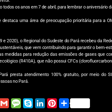
retor.
todos os anos em 7 de abril, para lembrar o aniversário 
destaca uma área de preocupação prioritária para a O
9 e 2020), o Regional do Sudeste do Pará recebeu da Rede
stentáveis, que vem contribuindo para garantir o bem-est
as medidas para redução das emissões de gases que con
 ecológico (R410A), que não possui CFCs (clorofluorcarbon
Pará presta atendimento 100% gratuito, por meio do 
essoas no Pará.
G
M
S
L
P
S