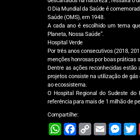
descartados na natureza”, ressalta o di
O Dia Mundial da Saúde é comemorado 
Saúde (OMS), em 1948.
A cada ano é escolhido um tema que 
Planeta, Nossa Saúde”.
Hospital Verde
Por três anos consecutivos (2018, 201
menções honrosas por boas práticas su
Dentre as ações reconhecidas estão 
projetos consiste na utilização de gás
ao ecossistema.
O Hospital Regional do Sudeste do 
referência para mais de 1 milhão de p
Compartilhe:
W
F
C
E
M
T