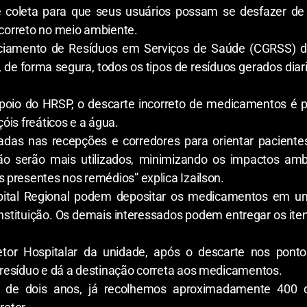
 de coleta para que seus usuários possam se desfazer de
ncorreto no meio ambiente.
nciamento de Resíduos em Serviços de Saúde (CGRSS) d
de forma segura, todos os tipos de resíduos gerados diar
Apoio do HRSP, o descarte incorreto de medicamentos é p
óis freáticos e a água.
zadas nas recepções e corredores para orientar pacient
 serão mais utilizados, minimizando os impactos amb
presentes nos remédios” explica Izailson.
pital Regional podem depositar os medicamentos em uma
nstituição. Os demais interessados podem entregar os iten
retor Hospitalar da unidade, após o descarte nos pon
resíduo e dá a destinação correta aos medicamentos.
is de dois anos, já recolhemos aproximadamente 400