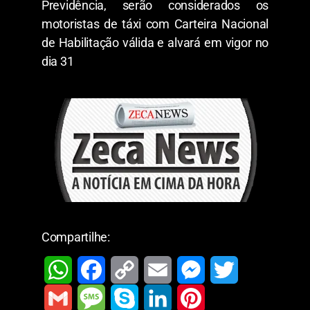
Previdência, serão considerados os
motoristas de táxi com Carteira Nacional
de Habilitação válida e alvará em vigor no
dia 31
Compartilhe:
W
F
C
E
M
T