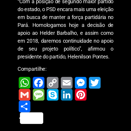
“Com a posição de segundo maior partido
do estado, o PSD encara mais uma eleição
em busca de manter a força partidária no
Pará. Homologamos hoje a decisão de
apoio ao Helder Barbalho, e assim como
em 2018, daremos continuidade no apoio
de seu projeto político”, afirmou o
presidente do partido, Helenilson Pontes.
Compartilhe:
W
F
C
E
M
T
h
a
o
m
e
w
G
M
S
L
P
a
c
p
a
s
i
m
S
e
k
i
i
t
e
y
i
s
t
a
h
s
y
n
n