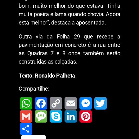
bom, muito melhor do que estava. Tinha
muita poeira e lama quando chovia. Agora
está melhor”, destaca a aposentada.
Outra via da Folha 29 que recebe a
pavimentação em concreto é a rua entre
as Quadras 7 e 8 onde também serão
construídas as calçadas.
Texto: Ronaldo Palheta
Compartilhe:
W
F
C
E
M
T
h
a
o
m
e
w
G
M
S
L
P