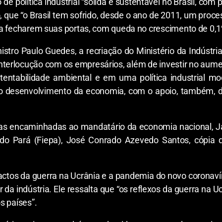
de política industrial “sólida e sustentável no Brasil, com
 que “o Brasil tem sofrido, desde o ano de 2011, um proces
as a fecharem suas portas, com queda no crescimento de 0,1
stro Paulo Guedes, a recriação do Ministério da Indústria
e interlocução com os empresários, além de investir no au
tentabilidade ambiental e em uma política industrial mo
o desenvolvimento da economia, com o apoio, também, da 
tas encaminhadas ao mandatário da economia nacional, Ja
do Pará (Fiepa), José Conrado Azevedo Santos, cópia do
ctos da guerra na Ucrânia e a pandemia do novo coronaví
da indústria. Ele ressalta que “os reflexos da guerra na 
s países”.