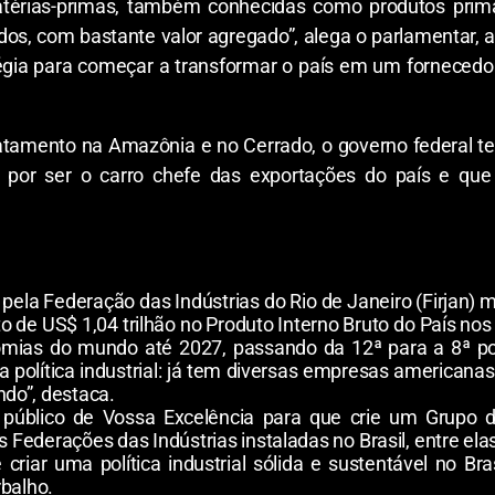
térias-primas, também conhecidas como produtos primá
dos, com bastante valor agregado”, alega o parlamentar,
gia para começar a transformar o país em um fornecedor 
matamento na Amazônia e no Cerrado, o governo federal t
o, por ser o carro chefe das exportações do país e q
 pela Federação das Indústrias do Rio de Janeiro (Firjan)
to de US$ 1,04 trilhão no Produto Interno Bruto do País no
omias do mundo até 2027, passando da 12ª para a 8ª pos
política industrial: já tem diversas empresas americanas
do”, destaca.
ito público de Vossa Excelência para que crie um Grupo 
s Federações das Indústrias instaladas no Brasil, entre el
criar uma política industrial sólida e sustentável no Br
rbalho.