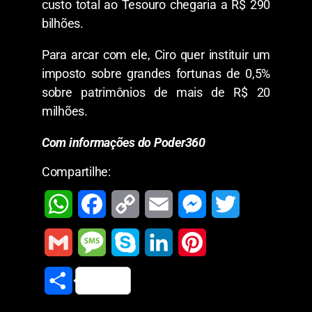
custo total ao Tesouro chegaria a R$ 290
bilhões.
Para arcar com ele, Ciro quer instituir um
imposto sobre grandes fortunas de 0,5%
sobre patrimônios de mais de R$ 20
milhões.
Com informações do Poder360
Compartilhe:
W
F
C
E
M
T
h
a
o
m
e
w
G
M
S
L
P
a
c
p
a
s
i
m
e
k
i
i
S
t
e
y
i
s
t
a
s
y
n
n
h