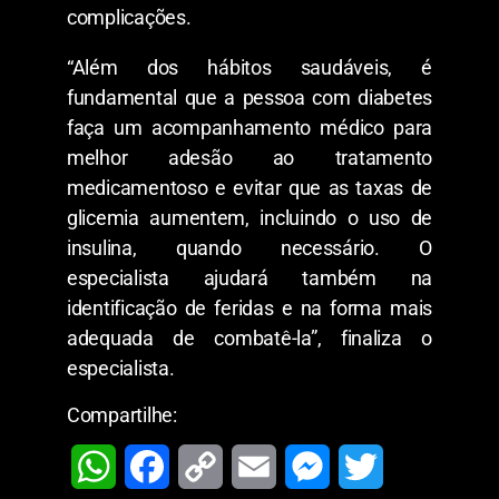
complicações.
“Além dos hábitos saudáveis, é
fundamental que a pessoa com diabetes
faça um acompanhamento médico para
melhor adesão ao tratamento
medicamentoso e evitar que as taxas de
glicemia aumentem, incluindo o uso de
insulina, quando necessário. O
especialista ajudará também na
identificação de feridas e na forma mais
adequada de combatê-la”, finaliza o
especialista.
Compartilhe:
W
F
C
E
M
T