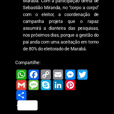
Marabá. Com a participação direta de
Sebastião Miranda, no “corpo a corpo”
com o eleitor, a coordenação de
campanha projeta que o rapaz
assumirá a dianteira das pesquisas,
nos próximos dias, porque a gestão do
pai anda com uma aceitação em torno
de 80% do eleitorado de Marabá.
Compartilhe:
W
F
C
E
M
T
h
a
o
m
e
w
G
M
S
L
P
a
c
p
a
s
i
m
S
e
k
i
i