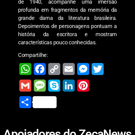
de 1940, acompanhe uma imersão
profunda em fragmentos da memória da
grande dama da literatura brasileira.
Depoimentos de personagens pontuam a
história da escritora e mostram
características pouco conhecidas.
Compartilhe:
W
F
C
E
M
T
h
a
o
m
e
w
G
M
S
L
P
a
c
p
a
s
i
m
e
k
i
i
S
t
e
y
i
s
t
a
s
y
n
n
h
s
b
L
l
e
t
i
s
p
k
t
a
A
o
i
n
e
Apoiadores do ZecaNews
l
a
e
e
e