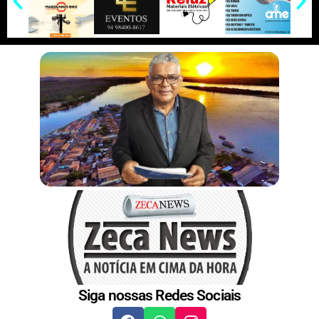
r
n
s
t
Siga nossas Redes Sociais