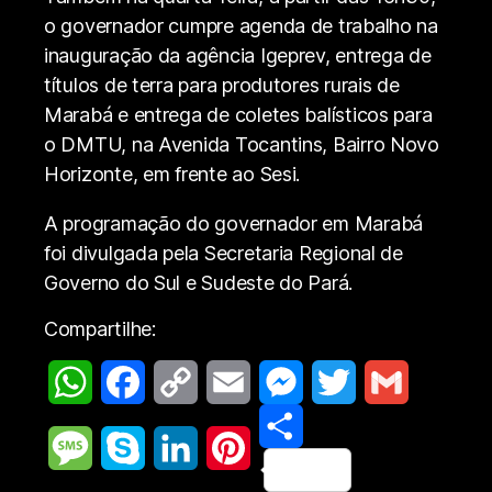
o governador cumpre agenda de trabalho na
inauguração da agência Igeprev, entrega de
títulos de terra para produtores rurais de
Marabá e entrega de coletes balísticos para
o DMTU, na Avenida Tocantins, Bairro Novo
Horizonte, em frente ao Sesi.
A programação do governador em Marabá
foi divulgada pela Secretaria Regional de
Governo do Sul e Sudeste do Pará.
Compartilhe:
W
F
C
E
M
T
G
h
a
o
m
e
S
w
m
M
S
L
P