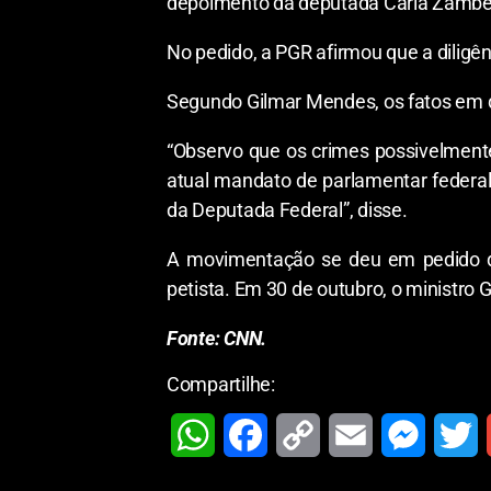
depoimento da deputada Carla Zambell
No pedido, a PGR afirmou que a diligên
Segundo Gilmar Mendes, os fatos em qu
“Observo que os crimes possivelmente
atual mandato de parlamentar federal 
da Deputada Federal”, disse.
A movimentação se deu em pedido de
petista. Em 30 de outubro, o ministro 
Fonte: CNN.
Compartilhe:
W
F
C
E
M
T
h
a
o
m
e
w