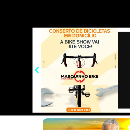
a
c
p
a
s
i
t
e
y
i
s
t
s
b
L
l
e
t
A
o
i
n
e
p
o
n
g
r
p
k
k
e
r