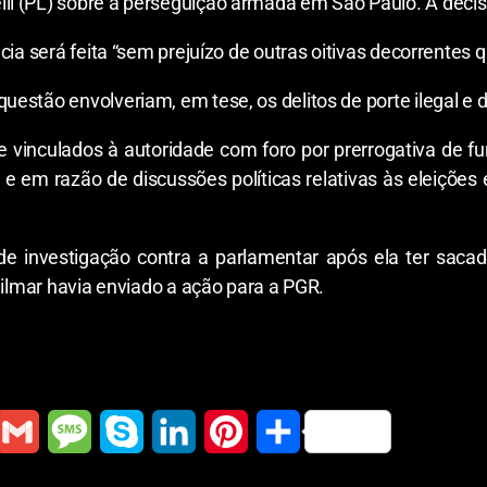
i (PL) sobre a perseguição armada em São Paulo. A decis
cia será feita “sem prejuízo de outras oitivas decorrentes 
estão envolveriam, em tese, os delitos de porte ilegal e 
 vinculados à autoridade com foro por prerrogativa de f
e em razão de discussões políticas relativas às eleições e
 investigação contra a parlamentar após ela ter sac
Gilmar havia enviado a ação para a PGR.
G
M
S
L
P
S
m
e
k
i
i
h