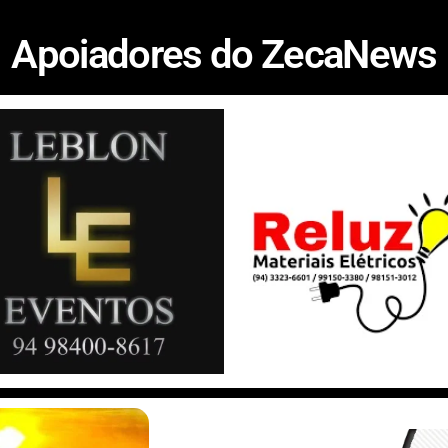
a
s
y
n
n
a
Apoiadores do ZecaNews
i
s
p
k
t
r
l
a
e
e
e
e
g
d
r
e
I
e
n
s
t