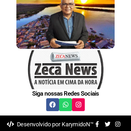
t
Siga nossas Redes Sociais
Desenvolvido por KarymidoN™