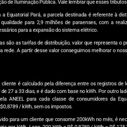
ão de Iluminação Pública. Vale lembrar que esses tributo
 Equatorial Pará, a parcela destinada é referente à dist
qualidade para 2,9 milhões de paraenses, com a real
essários para a expansão do sistema elétrico.
oras são as tarifas de distribuição, valor que representa
a rede. A partir desse valor conseguimos melhorar o noss
iente é calculado pela diferença entre os registros de l
 de 27 a 33 dias, e é dado com base no kWh. Por outro lado,
pela ANEEL para cada classe de consumidores da Equat
 R$0,8789 / kWh, sem os impostos.
 devido para um cliente que consome 200kWh no mês, é ne
rgia por kWh. Logo, 200 kWh x R$ 0,8789 / kWh = R$ 175,7