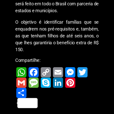
será feito em todo o Brasil com parceria de
estados e municípios.
O objetivo é identificar famílias que se
enquadrem nos pré-requisitos e, também,
as que tenham filhos de até seis anos, o
que lhes garantiria o benefício extra de R$
150.
Compartilhe:
W
F
C
E
M
T
h
a
o
m
e
w
G
M
S
L
P
a
c
p
a
s
i
m
S
e
k
i
i
t
e
y
i
s
t
a
h
s
y
n
n