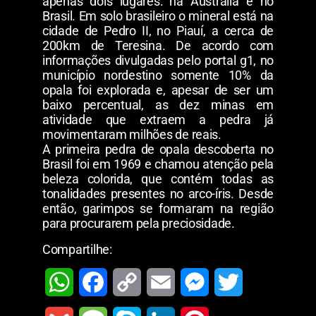
apenas dois lugares: na Austrália e no
Brasil. Em solo brasileiro o mineral está na
cidade de Pedro II, no Piauí, a cerca de
200km de Teresina. De acordo com
informações divulgadas pelo portal g1, no
município nordestino somente 10% da
opala foi explorada e, apesar de ser um
baixo percentual, as dez minas em
atividade que extraem a pedra já
movimentaram milhões de reais.
A primeira pedra de opala descoberta no
Brasil foi em 1969 e chamou atenção pela
beleza colorida, que contém todas as
tonalidades presentes no arco-íris. Desde
então, garimpos se formaram na região
para procurarem pela preciosidade.
Compartilhe:
W
F
C
E
M
T
h
a
o
m
e
w