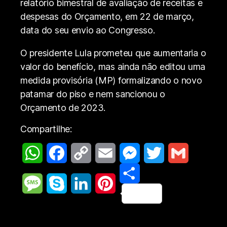
relatório bimestral de avaliação de receitas e
despesas do Orçamento, em 22 de março,
data do seu envio ao Congresso.
O presidente Lula prometeu que aumentaria o
valor do benefício, mas ainda não editou uma
medida provisória (MP) formalizando o novo
patamar do piso e nem sancionou o
Orçamento de 2023.
Compartilhe:
W
F
C
E
M
T
G
h
a
o
m
e
S
w
m
M
S
L
P
a
c
p
a
s
h
i
a
e
k
i
i