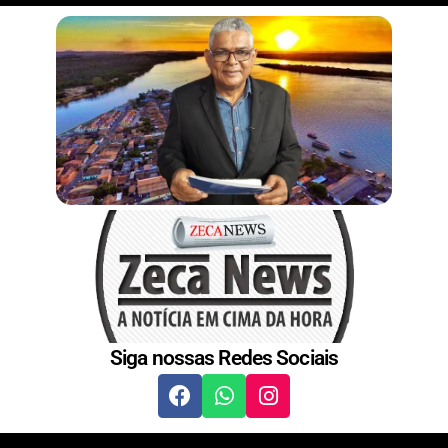
r
n
s
t
Siga nossas Redes Sociais