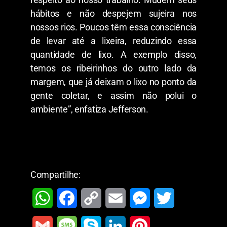
hábitos e não despejem sujeira nos
nossos rios. Poucos têm essa consciência
de levar até a lixeira, reduzindo essa
quantidade de lixo. A exemplo disso,
temos os ribeirinhos do outro lado da
margem, que já deixam o lixo no ponto da
gente coletar, e assim não polui o
ambiente”, enfatiza Jefferson.
Compartilhe:
W
F
C
E
M
T
h
a
o
m
e
w
G
M
S
L
P