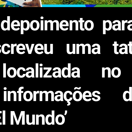
depoimento para
screveu uma t
 localizada no
informações d
El Mundo’