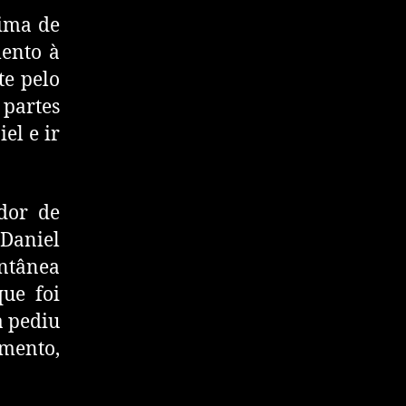
tima de
mento à
te pelo
 partes
el e ir
dor de
Daniel
ontânea
que foi
a pediu
imento,