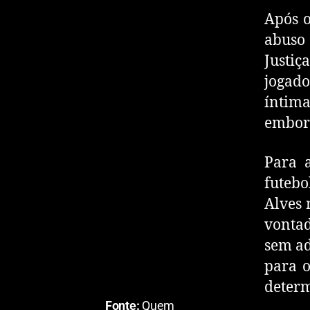
Após o
abuso 
Justiç
jogado
íntima
embor
Para 
futeb
Alves 
vontad
sem ad
para o
determ
Fonte:
Quem