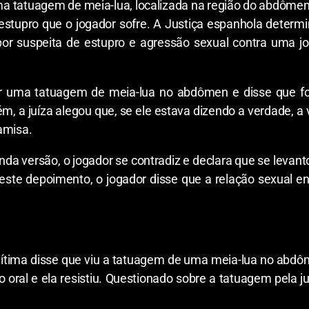
ma tatuagem de meia-lua, localizada na região do abdôme
estupro que o jogador sofre. A Justiça espanhola determi
0), por suspeita de estupro e agressão sexual contra um
ter uma tatuagem de meia-lua no abdômen e disse que f
m, a juíza alegou que, se ele estava dizendo a verdade, a 
amisa.
da versão, o jogador se contradiz e declara que se levan
ste depoimento, o jogador disse que a relação sexual ent
vítima disse que viu a tatuagem de uma meia-lua no abdôm
o oral e ela resistiu. Questionado sobre a tatuagem pela j