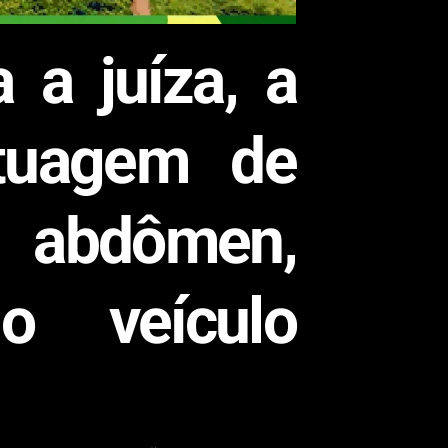
 a juíza, a
atuagem de
 abdômen,
o veículo