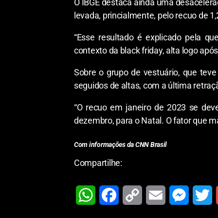
O IBGE destaca ainda uma desaceleraç
levada, princialmente, pelo recuo de 1
“Esse resultado é explicado pela 
contexto da black friday, alta logo ap
Sobre o grupo de vestuário, que teve
seguidos de altas, com a última retraç
“O recuo em janeiro de 2023 se deve
dezembro, para o Natal. O fator que ma
Com informações da CNN Brasil
Compartilhe:
W
F
C
E
M
T