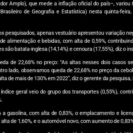
or Amplo), que mede a inflação oficial do país–, variou
Brasileiro de Geografia e Estatística) nesta quinta-feir
s pesquisados, apenas vestuário apresentou variação nega
o de alimentação e bebidas, com alta de 0,59%, contribuin
 são batata-inglesa (14,14%) e cenoura (17,55%), diz o ins
queda de 22,68% no preço: “As altas nesses dois casos 
utro lado, observamos queda de 22,68% no preço da cebola
alta de mais de 130% em 2022”, diz o gerente da pesquisa,
ndice geral veio do grupo dos transportes (0,55%), contr
%.
 a gasolina, com alta de 0,83%, o emplacamento e licenç
 alta de 1,60%, e o automóvel novo, com aumento de 0,83%”