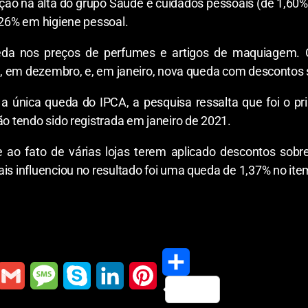
ão na alta do grupo Saúde e cuidados pessoais (de 1,60
,26% em higiene pessoal.
queda nos preços de perfumes e artigos de maquiage
ós, em dezembro, e, em janeiro, nova queda com descontos 
 a única queda do IPCA, a pesquisa ressalta que foi o 
ão tendo sido registrada em janeiro de 2021.
 ao fato de várias lojas terem aplicado descontos sob
is influenciou no resultado foi uma queda de 1,37% no item
S
G
M
S
L
P