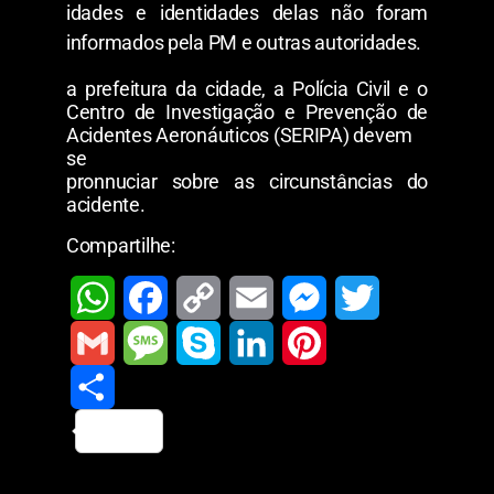
idades e identidades delas não foram
informados pela PM e outras autoridades.
a prefeitura da cidade, a Polícia Civil e o
Centro de Investigação e Prevenção de
Acidentes Aeronáuticos (SERIPA) devem
se
pronnuciar sobre as circunstâncias do
acidente.
Compartilhe:
W
F
C
E
M
T
h
a
o
m
e
w
G
M
S
L
P
a
c
p
a
s
i
m
S
e
k
i
i
t
e
y
i
s
t
a
h
s
y
n
n