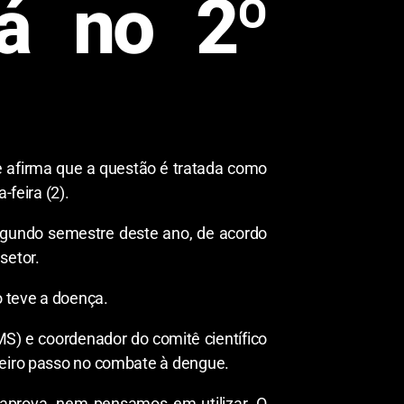
já no 2º
e afirma que a questão é tratada como
-feira (2).
segundo semestre deste ano, de acordo
setor.
 teve a doença.
MS) e coordenador do comitê científico
imeiro passo no combate à dengue.
 aprova, nem pensamos em utilizar. O